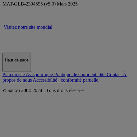
MAT-GLB-2304595 (v5.0) Mars 2025
Visitez notre site mondial
Haut de page
Plan du site
Avis juridique
Politique de confidentialité
Contact
À
propos de nous
Accessibilité : conformité partielle
© Sanofi 2004-2024 - Tous droits réservés