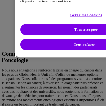
cliquant sur «Gérer mes cookies ».
Gérer mes cookies
Tout accepter
Tout refuser
Comment nous
travaillons
avec
l'oncologie
Nous nous engageons à renforcer la prise en charge du cancer dans
les pays de Global Health Unit afin d'offrir de meilleures options
aux patients. Nous collaborons à des programmes visant à accroître
la sensibilisation au cancer, à favoriser un diagnostic plus précoce et
à augmenter les chances de guérison. En nouant des partenariats
avec des hôpitaux et des universités, nous soutenons la formation de
davantage de médecins pour traiter le cancer. Nous nous efforçons
de rendre nos médicaments oncologiques essentiels disponibles là où
il existe un besoin important de traitement du cancer.