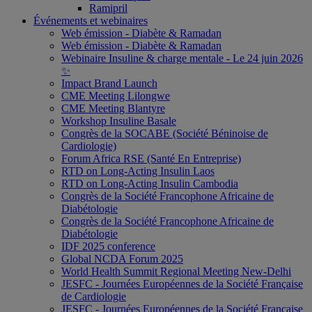
Ramipril
Événements et webinaires
Web émission - Diabète & Ramadan
Web émission - Diabète & Ramadan
Webinaire Insuline & charge mentale - Le 24 juin 2026
✨
Impact Brand Launch
CME Meeting Lilongwe
CME Meeting Blantyre
Workshop Insuline Basale
Congrès de la SOCABE (Société Béninoise de
Cardiologie)
Forum Africa RSE (Santé En Entreprise)
RTD on Long-Acting Insulin Laos
RTD on Long-Acting Insulin Cambodia
Congrès de la Société Francophone Africaine de
Diabétologie
Congrès de la Société Francophone Africaine de
Diabétologie
IDF 2025 conference
Global NCDA Forum 2025
World Health Summit Regional Meeting New-Delhi
JESFC - Journées Européennes de la Société Française
de Cardiologie
JESFC - Journées Européennes de la Société Française