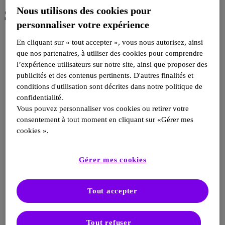
Nous utilisons des cookies pour
Sitemap
personnaliser votre expérience
Qu'est-ce que Impact
En cliquant sur « tout accepter », vous nous autorisez, ainsi
Projets
que nos partenaires, à utiliser des cookies pour comprendre
Patient Resources
l’expérience utilisateurs sur notre site, ainsi que proposer des
Diabète
publicités et des contenus pertinents. D'autres finalités et
Oncologies
Cardiovasculaires
conditions d'utilisation sont décrites dans notre politique de
Ressources pour les professionnels de santé
confidentialité.
Maladies
Vous pouvez personnaliser vos cookies ou retirer votre
Diabète
consentement à tout moment en cliquant sur «Gérer mes
Oncologie
Cardiovasculaires
cookies ».
Produits
Aperçu des produits en Tanzanie
Aperçu des produits en Kirghizistan
Gérer mes cookies
Aperçu des produits en RDC
Aperçu des produits en Malawi
Aperçu des produits en Myanmar
Tout accepter
Aperçu des produits en RCA
Aperçu des produits en Tajikistan
Aperçu des produits en Ouganda
Aperçu des produits en Guinée-Bissau
Tout refuser