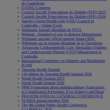
de Cardiologie
EADSG Congress
Congrès Société Francophone du Diabète (SFD) 2025
Congrès Société Francophone du Diabète (SFD) 2026
Sanofi’s Global Health Unit (GHU) Launch in
Cambodia – Online Event
Wébinaire Journée Mondiale de l'HTA
Webinar - Standard of care in diabetes Management
Webinaire ancrage officiel marque Impact RDC
Wébinaire sur la Journée Mondiale de la Thrombose
Advancing Cardiometabolic Care: Integrating Diabetes
and Cardiovascular Disease (CVD) Management in
Cambodia
International Conference on Diabetes and Metabolism
ICDM
Tanzania Health Summit
13e édition du Tanzania Health Summit 2026
World Health Summit 2025
World Health Summit 2026
PPM Symposium about multidisciplinary Approaches
to Complication Prevention: Eyes Kidneys and Heart
PHASOM ANNUAL GENERAL CONFERENCE
SLMDA annual meeting 2026
The 9th Global Public Health Conference-
GLOBHEAL 2026