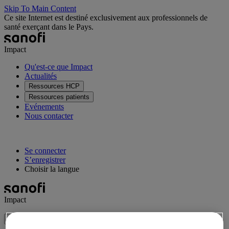
Skip To Main Content
Ce site Internet est destiné exclusivement aux professionnels de
santé exerçant dans le Pays.
Impact
Qu'est-ce que Impact
Actualités
Ressources HCP
Ressources patients
Evénements
Nous contacter
Se connecter
S’enregistrer
Choisir la langue
Impact