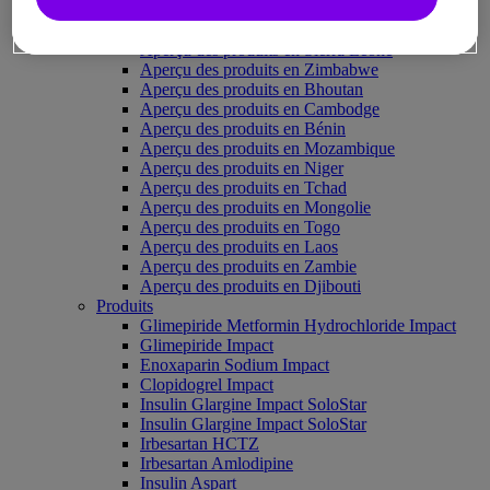
Aperçu des produits en Guinée
Aperçu des produits en Rwanda
Aperçu des produits en Sierra Leone
Aperçu des produits en Zimbabwe
Aperçu des produits en Bhoutan
Aperçu des produits en Cambodge
Aperçu des produits en Bénin
Aperçu des produits en Mozambique
Aperçu des produits en Niger
Aperçu des produits en Tchad
Aperçu des produits en Mongolie
Aperçu des produits en Togo
Aperçu des produits en Laos
Aperçu des produits en Zambie
Aperçu des produits en Djibouti
Produits
Glimepiride Metformin Hydrochloride Impact
Glimepiride Impact
Enoxaparin Sodium Impact
Clopidogrel Impact
Insulin Glargine Impact SoloStar
Insulin Glargine Impact SoloStar
Irbesartan HCTZ
Irbesartan Amlodipine
Insulin Aspart