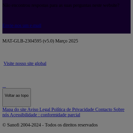
Não encontrou respostas para as suas perguntas neste website?
Envie-nos um e-mail
MAT-GLB-2304595 (v5.0) Março 2025
Visite nosso site global
Voltar ao topo
Mapa do site
Aviso Legal
Política de Privacidade
Contacto
Sobre
nós
Acessibilidade : conformidade parcial
© Sanofi 2004-2024 - Todos os direitos reservados