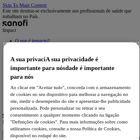
Skip To Main Content
Este site destina-se exclusivamente aos profissionais de saúde que
trabalham no País.
Impact
O que é impacto?
Notícias
Recursos HCP
A sua privaciA sua privacidade é
Recursos para pacientes
Eventos
importante para nósdade é importante
Contate-nos
para nós
Ao clicar em "Aceitar tudo", concorda com o armazenamento
Conecte-se
de cookies no seu dispositivo para melhorar a navegação no
Cadastre-se
site, medir o desempenho do site e apresentar-lhe publicidade
Selecione o idioma
personalizada. Pode personalizar ou retirar o seu
consentimento a qualquer momento clicando na ligação
Impact
"Definições de cookies". Para mais informações sobre como
utilizamos cookies, consulte a nossa Política de Cookies,
disponível no rodapé do site.