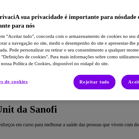
rivaciA sua privacidade é importante para nósdade 
ante para nós
 em "Aceitar tudo", concorda com o armazenamento de cookies no seu d
orar a navegação no site, medir o desempenho do site e apresentar-lhe 
zada. Pode personalizar ou retirar o seu consentimento a qualquer mome
o "Definições de cookies". Para mais informações sobre como utilizamos
 nossa Política de Cookies, disponível no rodapé do site.
es de cookies
Rejeitar tudo
Acei
Unit da Sanofi
 os esforços em curso para melhorar a saúde das pessoas que vivem com do