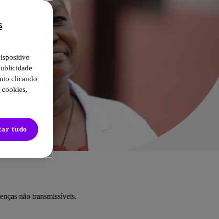
é
ispositivo
publicidade
nto clicando
 cookies,
tar tudo
enças não transmissíveis.