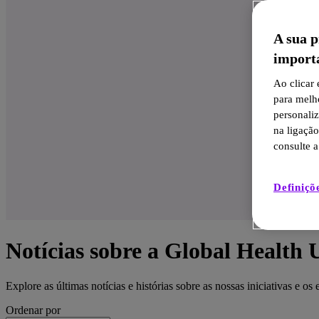
A sua p
import
Ao clicar
para melh
personali
na ligaçã
consulte a
Definiçõ
Notícias sobre a Global Health 
Explore as últimas notícias e histórias sobre as nossas iniciativas e
Ordenar por