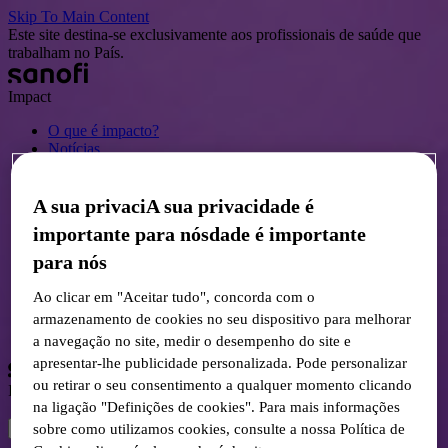
Skip To Main Content
Este site destina-se exclusivamente aos profissionais de saúde que
trabalham no País.
Impact
O que é impacto?
Notícias
Recursos HCP
Recursos para pacientes
A sua privaciA sua privacidade é
Eventos
Contate-nos
importante para nósdade é importante
para nós
Conecte-se
Ao clicar em "Aceitar tudo", concorda com o
Cadastre-se
armazenamento de cookies no seu dispositivo para melhorar
Selecione o idioma
a navegação no site, medir o desempenho do site e
apresentar-lhe publicidade personalizada. Pode personalizar
ou retirar o seu consentimento a qualquer momento clicando
Impact
na ligação "Definições de cookies". Para mais informações
sobre como utilizamos cookies, consulte a nossa Política de