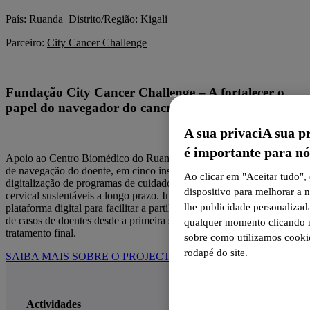
País: Ruanda Distrito/Região: Kigali
Parceiro:
City Cancer Challenge
Fundação City Cancer Challenge – A fortalecer o
papel do navegador do cancro.
A sua privaciA sua p
é importante para nó
Apoio ao Centro Biomédico do Ruanda para fortalecer o programa
de navegação do doente, em cinco instituições, incluindo a
Ao clicar em "Aceitar tudo"
digitalização de programas de cuidados para o cancro da mama e
dispositivo para melhorar a 
cervical sustentáveis a longo prazo. Implementação de uma
lhe publicidade personalizad
plataforma digital para facilitar a partilha de dados e a comunicação
de casos de doentes desde a primeira suspeita de cancro até ao
qualquer momento clicando n
tratamento final.
sobre como utilizamos cookie
rodapé do site.
SAIBA MAIS SOBRE O PROJECTO
Actividades