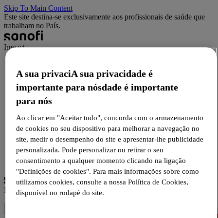
Skip To Main Content
Este site destina-se exclusivamente aos profissionais de saúde que
trabalham no País.
Impact
O que é impacto?
Notícias
A sua privaciA sua privacidade é
Recursos HCP
importante para nósdade é importante
Recursos para pacientes
para nós
Eventos
Contate-nos
Ao clicar em "Aceitar tudo", concorda com o armazenamento
de cookies no seu dispositivo para melhorar a navegação no
site, medir o desempenho do site e apresentar-lhe publicidade
Conecte-se
personalizada. Pode personalizar ou retirar o seu
Cadastre-se
Selecione o idioma
consentimento a qualquer momento clicando na ligação
"Definições de cookies". Para mais informações sobre como
utilizamos cookies, consulte a nossa Política de Cookies,
Impact
disponível no rodapé do site.