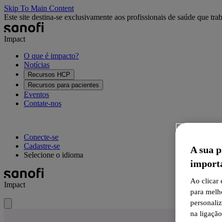
Skip To Main Content
Este site destina-se exclusivamente aos profissionais de saúde que tra
Impact
O que é impacto?
Notícias
Recursos HCP
Recursos para pacientes
Eventos
Contate-nos
Conecte-se
Cadastre-se
A sua p
Selecione o idioma
import
Ao clicar
Impact
para melh
personali
na ligaçã