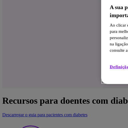
A sua p
import
Ao clicar
para melh
personali
na ligaçã
consulte a
Definiçõ
Recursos para doentes com diab
Descarregar o guia para pacientes com diabetes