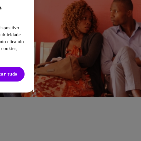
é
ispositivo
publicidade
nto clicando
 cookies,
tar tudo