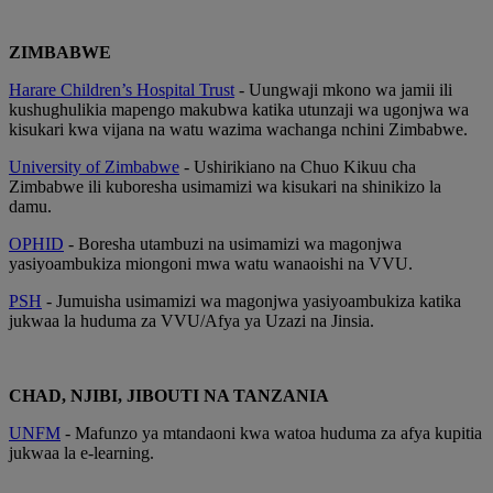
ZIMBABWE
Harare Children’s Hospital Trust
- Uungwaji mkono wa jamii ili
kushughulikia mapengo makubwa katika utunzaji wa ugonjwa wa
kisukari kwa vijana na watu wazima wachanga nchini Zimbabwe.
University of Zimbabwe
- Ushirikiano na Chuo Kikuu cha
Zimbabwe ili kuboresha usimamizi wa kisukari na shinikizo la
damu.
OPHID
- Boresha utambuzi na usimamizi wa magonjwa
yasiyoambukiza miongoni mwa watu wanaoishi na VVU.
PSH
- Jumuisha usimamizi wa magonjwa yasiyoambukiza katika
jukwaa la huduma za VVU/Afya ya Uzazi na Jinsia.
CHAD, NJIBI, JIBOUTI NA TANZANIA
UNFM
- Mafunzo ya mtandaoni kwa watoa huduma za afya kupitia
jukwaa la e-learning.