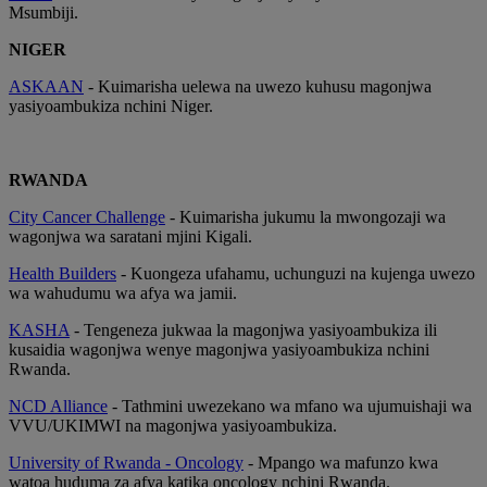
Msumbiji.
NIGER
ASKAAN
- Kuimarisha uelewa na uwezo kuhusu magonjwa
yasiyoambukiza nchini Niger.
RWANDA
City Cancer Challenge
- Kuimarisha jukumu la mwongozaji wa
wagonjwa wa saratani mjini Kigali.
Health Builders
- Kuongeza ufahamu, uchunguzi na kujenga uwezo
wa wahudumu wa afya wa jamii.
KASHA
- Tengeneza jukwaa la magonjwa yasiyoambukiza ili
kusaidia wagonjwa wenye magonjwa yasiyoambukiza nchini
Rwanda.
NCD Alliance
- Tathmini uwezekano wa mfano wa ujumuishaji wa
VVU/UKIMWI na magonjwa yasiyoambukiza.
University of Rwanda - Oncology
- Mpango wa mafunzo kwa
watoa huduma za afya katika oncology nchini Rwanda.