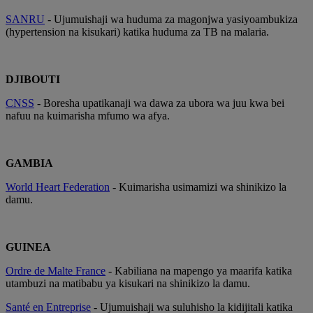
SANRU
- Ujumuishaji wa huduma za magonjwa yasiyoambukiza
(hypertension na kisukari) katika huduma za TB na malaria.
DJIBOUTI
CNSS
- Boresha upatikanaji wa dawa za ubora wa juu kwa bei
nafuu na kuimarisha mfumo wa afya.
GAMBIA
World Heart Federation
- Kuimarisha usimamizi wa shinikizo la
damu.
GUINEA
Ordre de Malte France
- Kabiliana na mapengo ya maarifa katika
utambuzi na matibabu ya kisukari na shinikizo la damu.
Santé en Entreprise
- Ujumuishaji wa suluhisho la kidijitali katika