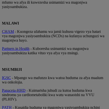
mfumo wa afya ili kuwezesha usimamizi wa magonjwa
yasiyoambukiza.
MALAWI
CHAM
- Kuongeza ufahamu wa jamii kuhusu vigezo vya hatari
vya magonjwa yasiyoambukiza (NCDs) na kufanya uchunguzi wa
magonjwa hayo.
Partners in Health
- Kuboresha usimamizi wa magonjwa
yasiyoambukiza katika vituo vya afya vya msingi.
MSUMBIJI
IGSC
- Mpango wa mafunzo kwa watoa huduma za afya maalum
wa onkolojia.
Panaceia-HHD
- Kuimarisha juhudi za kutoa huduma kwa
sindromu ya cardiometaboliki kwa watu wanaoishi na VVU
(PLHIV).
PATH
- Kusaidia huduma ya magonjwa yasiyoambukiza nchini