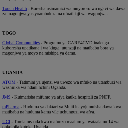
Touch Health
- Boresha usimamizi wa mnyororo wa ugavi wa dawa
za magonjwa yasiyoambukiza na ufuatiliaji wa wagonjwa.
TOGO
Global Communities
- Programu ya CARE4CVD inalenga
kuboresha upatikanaji wa kinga, utunzaji na matibabu bora ya
magonjwa ya moyo na mishipa ya damu.
UGANDA
ATOM
- Tathmini ya ujenzi wa uwezo wa mfuko na utambuzi wa
washirika wa ndani nchini Uganda.
JMS
- Kuimarisha mifumo ya afya katika hospitali za PNFP.
mPharma
- Huduma ya daktari ya Mutti inayojumuisha dawa kwa
matibabu na huduma kama vile uchunguzi wa afya.
UCI
- Tumia msaada kwa mafunzo maalum ya wataalamu 14 wa
onkolojia kutoka Uganda.