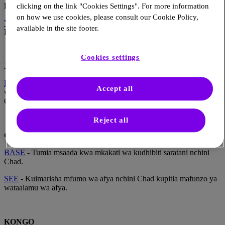
BURUNDI
clicking on the link "Cookies Settings". For more information
on how we use cookies, please consult our Cookie Policy,
VHA
- Uboreshaji wa utunzaji na usimamizi wa kisukari nchini
available in the site footer.
Burundi.
Cookies settings
JAMHURI YA AFRIKA YA KATI
French Red Cross
- Kuimarisha mafunzo ya awali na endelevu kwa
Accept all
watoa huduma za afya na wahudumu wa afya wa jamii nchini
CAR.
Reject all
CHAD
BASE
- Tumia msaada kwa mkakati wa kudhibiti saratani nchini
Chad.
SEE
- Kuimarisha mfumo wa afya nchini Chad kupitia mafunzo ya
wataalamu wa afya.
KONGO