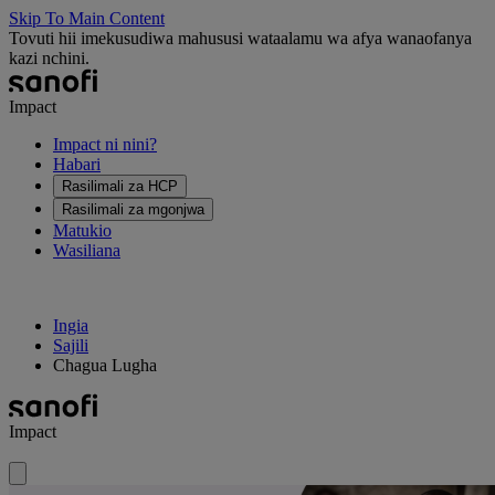
Skip To Main Content
Tovuti hii imekusudiwa mahususi wataalamu wa afya wanaofanya
kazi nchini.
Impact
Impact ni nini?
Habari
Rasilimali za HCP
Rasilimali za mgonjwa
Matukio
Wasiliana
Ingia
Sajili
Chagua Lugha
Impact