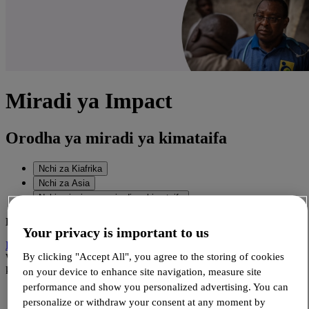
Miradi ya Impact
Orodha ya miradi ya kimataifa
Nchi za Kiafrika
Nchi za Asia
Nchi nyingine na miradi ya kimataifa
BENINI
Your privacy is important to us
Deploying WHOPEN - Alliance MNT
- Kuendeleza mradi wa
By clicking "Accept All", you agree to the storing of cookies
WHOPEN kwa kuimarisha huduma za magonjwa yasiyoambukiza
katika vituo vilivyoteuliwa na Wizara ya Afya nchini Benin.
on your device to enhance site navigation, measure site
performance and show you personalized advertising. You can
personalize or withdraw your consent at any moment by