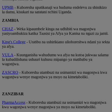
UPMB
- Kuboresha upatikanaji wa huduma endelevu za shinikizo
la damu, kisukari na saratani nchini Uganda.
ZAMBIA
CHAZ
- Weka kipaumbele kinga na udhibiti wa magonjwa
yasiyoambukiza katika Taasisi ya Afya ya Kanisa na ngazi za jamii.
King's College
- Uratibu na ushirikiano ulioboreshwa ndani ya sekta
ya afya.
VULA
- Kuunganisha wahudumu wa afya na kutoa jukwaa salama
la kubadilishana ushauri kuhusu mipango ya matibabu ya
wagonjwa.
ZASCRO
- Kuboresha utambuzi na usimamizi wa magonjwa kwa
wagonjwa wenye magonjwa ya moyo na kimetaboliki.
ZANZIBAR
PharmaAccess
- Kuboresha utambuzi na usimamizi wa magonjwa
kwa wagonjwa wenye magonjwa ya moyo na kimetaboliki.