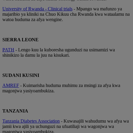
University of Rwanda - Clinical trials
- Mpango wa mafunzo ya
majaribio ya kliniki na Chuo Kikuu cha Rwanda kwa wataalamu na
watoa huduma za afya wengine.
SIERRA LEONE
PATH
- Lengo kuu la kuboresha ugunduzi na usimamizi wa
shinikizo la damu la juu na kisukari.
SUDANI KUSINI
AMREF
- Kuimarisha huduma muhimu za msingi za afya kwa
magonjwa yasiyoambukiza.
TANZANIA
Tanzania Diabetes Association
- Kuwasajili wahudumu wa afya wa
jamii kwa ajili ya uchunguzi na ufuatiliaji wa wagonjwa wa
magonjwa yasiyoambukiza.